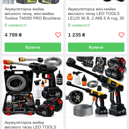
Акумуляторна мийка
Акумуляторна міні-мийка
високого тиску, міні-мийка
високого тиску LEO TOOLS
Toolme TM280 PRO Brushless
LE120 36 В, 2 АКБ 5 А·год, 30
21В 2x4Ah, до 42 бар
бар
В наявності
В наявності
4 799
1 235
₴
₴
Купити
Купити
Акумуляторна мийка
високого тиску LEO TOOLS