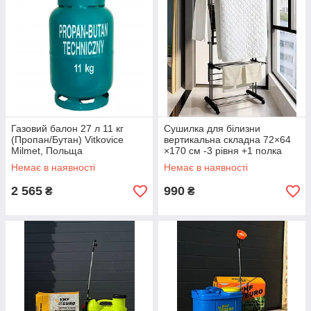
Газовий балон 27 л 11 кг
Сушилка для білизни
(Пропан/Бутан) Vitkovice
вертикальна складна 72×64
Milmet, Польща
×170 см -3 рівня +1 полка
для взуття сіра Польща
Немає в наявності
Немає в наявності
арт.G1127
2 565
990
₴
₴