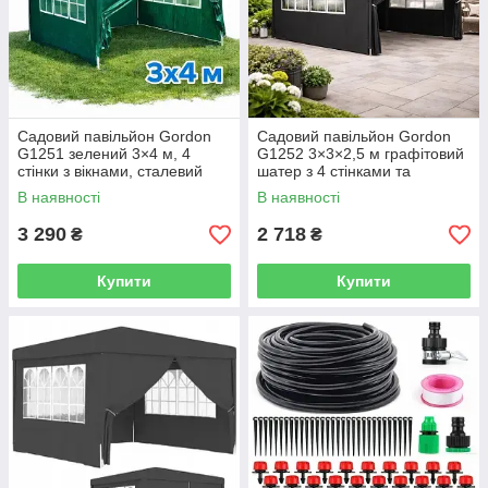
Садовий павільйон Gordon
Садовий павільйон Gordon
G1251 зелений 3×4 м, 4
G1252 3×3×2,5 м графітовий
стінки з вікнами, сталевий
шатер з 4 стінками та
каркас, УФ фільтр, тент PE
вікнами, UV 50+
В наявності
В наявності
110 г/м²
3 290
2 718
₴
₴
Купити
Купити