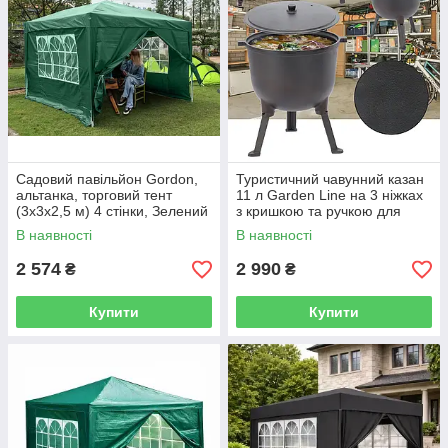
Садовий павільйон Gordon,
Туристичний чавунний казан
альтанка, торговий тент
11 л Garden Line на 3 ніжках
(3x3x2,5 м) 4 стінки, Зелений
з кришкою та ручкою для
перенесення (Польща)
В наявності
В наявності
2 574
2 990
₴
₴
Купити
Купити