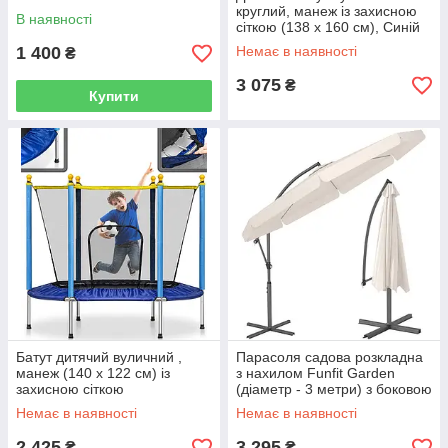
круглий, манеж із захисною
В наявності
сіткою (138 x 160 см), Синій
навантаження до 45 кг
1 400
Немає в наявності
₴
3 075
₴
Купити
Батут дитячий вуличний ,
Парасоля садова розкладна
манеж (140 x 122 см) із
з нахилом Funfit Garden
захисною сіткою
(діаметр - 3 метри) з боковою
навантаження до 25 кг
стійкою, біла
Немає в наявності
Немає в наявності
2 425
3 295
₴
₴