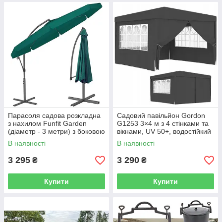
Парасоля садова розкладна
Садовий павільйон Gordon
з нахилом Funfit Garden
G1253 3×4 м з 4 стінками та
(діаметр - 3 метри) з боковою
вікнами, UV 50+, водостійкий
стійкою, зелена
тент PE 110 г/м², графіт
В наявності
В наявності
3 295
3 290
₴
₴
Купити
Купити