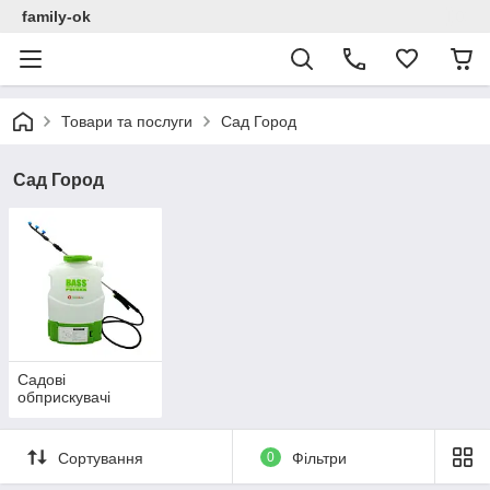
family-ok
Товари та послуги
Сад Город
Сад Город
Садові
обприскувачі
Сортування
0
Фільтри