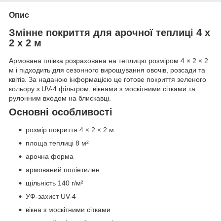
Опис
Змінне покриття для арочної теплиці 4 х
2 х 2 м
Армована плівка розрахована на теплицю розміром 4 × 2 × 2
м і підходить для сезонного вирощування овочів, розсади та
квітів. За наданою інформацією це готове покриття зеленого
кольору з UV-4 фільтром, вікнами з москітними сітками та
рулонним входом на блискавці.
Основні особливості
розмір покриття 4 × 2 × 2 м
площа теплиці 8 м²
арочна форма
армований поліетилен
щільність 140 г/м²
УФ-захист UV-4
вікна з москітними сітками