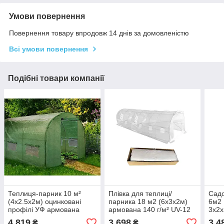
Умови повернення
Повернення товару впродовж 14 днів за домовленістю
Всі умови повернення
Подібні товари компанії
Теплиця-парник 10 м²
Плівка для теплиці/
Садо
(4x2.5х2м) оцинковані
парника 18 м2 (6х3х2м)
6м2 
профілі УФ армована
армована 140 г/м² UV-12
3x2x
плівка 140г/м2 Польща
Польща BASS POLSKA,
плів
4 819
3 698
3 4
₴
₴