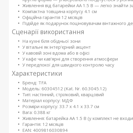
Живлення від батарейки AA 1.5 В — легко знайти з
Компактна товщина корпусу 4.1 см
Офіційна гарантія 12 місяців
Підійде як подарунок поціновувачам вінтажного д
Сценарії використання
На кухні біля обідньої зони
У вітальні як інтер’єрний акцент
У кавовій зоні вдома або в офісі
У кафе чи кав’ярні для створення атмосфери
У передпокої для швидкого контролю часу
Характеристики
Бренд: TFA
Модель: 60304512 (Kat. Nr. 60.3045.12)
Тип: настінний, стрілковий, кварцовий
Матеріал корпусу: МДФ
Розміри корпусу: 33.7 x 4.1 x 33.7 см
Вага: 0.388 кг
Живлення: батарейка AA 1.5 В (у комплект не входи
Гарантія: 12 місяців
EAN: 4009816030894