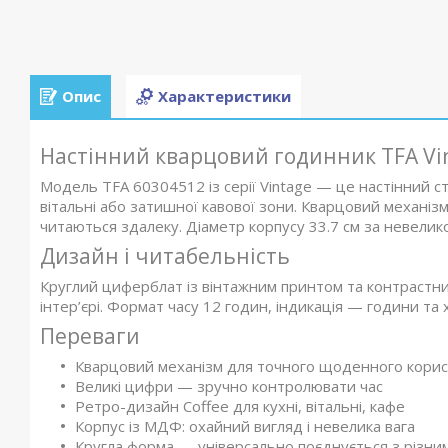
Опис
Характеристики
Настінний кварцовий годинник TFA Vin
Модель TFA 60304512 із серії Vintage — це настінний с
вітальні або затишної кавової зони. Кварцовий механізм
читаються здалеку. Діаметр корпусу 33.7 см за невелико
Дизайн і читабельність
Круглий циферблат із вінтажним принтом та контрастн
інтер’єрі. Формат часу 12 годин, індикація — години та 
Переваги
Кварцовий механізм для точного щоденного кори
Великі цифри — зручно контролювати час
Ретро-дизайн Coffee для кухні, вітальні, кафе
Корпус із МДФ: охайний вигляд і невелика вага
Кругла форма — універсально поєднується з різни