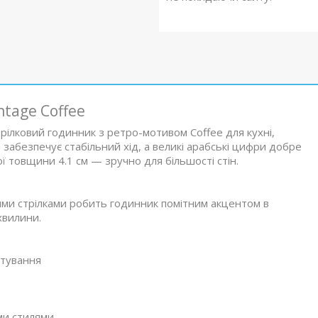
tage Coffee
трілковий годинник з ретро-мотивом Coffee для кухні,
 забезпечує стабільний хід, а великі арабські цифри добре
ї товщини 4.1 см — зручно для більшості стін.
ими стрілками робить годинник помітним акцентом в
хвилини.
стування
ми стилями