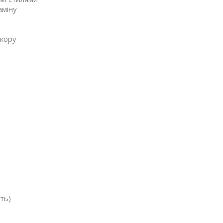
аміну
екору
ть)