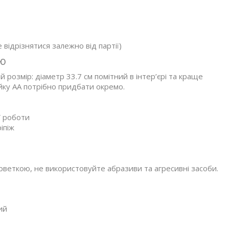
відрізнятися залежно від партії)
ю
й розмір: діаметр 33.7 см помітний в інтер’єрі та краще
ейку AA потрібно придбати окремо.
ї роботи
іпіж
веткою, не використовуйте абразиви та агресивні засоби.
ий