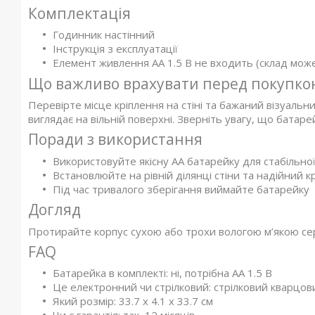
Комплектація
Годинник настінний
Інструкція з експлуатації
Елемент живлення AA 1.5 В не входить (склад може 
Що важливо врахувати перед покупко
Перевірте місце кріплення на стіні та бажаний візуальни
виглядає на вільній поверхні. Зверніть увагу, що батар
Поради з використання
Використовуйте якісну AA батарейку для стабільно
Встановлюйте на рівній ділянці стіни та надійний кр
Під час тривалого зберігання виймайте батарейку
Догляд
Протирайте корпус сухою або трохи вологою м’якою сер
FAQ
Батарейка в комплекті: ні, потрібна AA 1.5 В
Це електронний чи стрілковий: стрілковий кварцов
Який розмір: 33.7 x 4.1 x 33.7 см