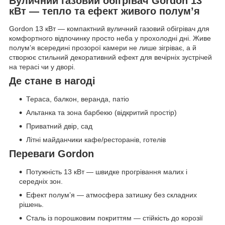
Вуличний газовий обігрівач Gordon 13
кВт — тепло та ефект живого полум’я
Gordon 13 кВт — компактний вуличний газовий обігрівач для
комфортного відпочинку просто неба у прохолодні дні. Живе
полум’я всередині прозорої камери не лише зігріває, а й
створює стильний декоративний ефект для вечірніх зустрічей
на терасі чи у дворі.
Де стане в нагоді
Тераса, балкон, веранда, патіо
Альтанка та зона барбекю (відкритий простір)
Приватний двір, сад
Літні майданчики кафе/ресторанів, готелів
Переваги Gordon
Потужність 13 кВт — швидке прогрівання малих і
середніх зон.
Ефект полум’я — атмосфера затишку без складних
рішень.
Сталь із порошковим покриттям — стійкість до корозії