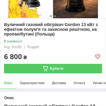
Вуличний газовий обігрівач Gordon 13 кВт з
ефектом полум’я та захисною решіткою, на
пропан/бутані (Польща)
В наявності
Код: G1185
Роздріб
6 800
₴
Купити
Опис
Характеристики
Доставка
Оплата
Умови п
Опис