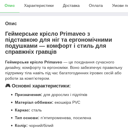
Опис
Характеристики
Доставка
Оплата
Умови п
Опис
Геймерське крісло Primaveo з
підставкою для ніг та ергономічними
подушками — комфорт і стиль для
справжніх гравців
Геймерське крісло Primaveo
— це поєднання сучасного
дизайну, комфорту та ергономіки. Воно забезпечує правильну
підтримку тіла навіть під час багатогодинних ігрових сесій або
роботи за комп’ютером.
🎮 Основні характеристики:
Призначення:
для дорослих і підлітків
Матеріал оббивки:
екошкіра PVC
Каркас:
сталь
Тип основи:
п’ятипроменева, посилена
Колір:
чорний/білий