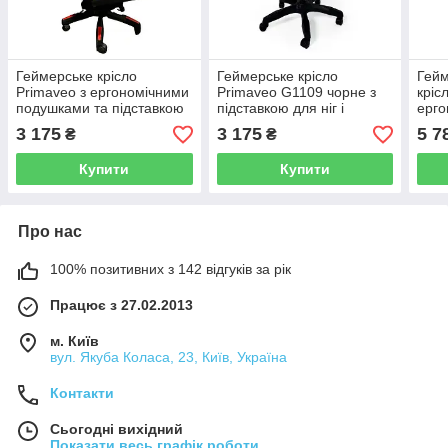
Геймерське крісло
Геймерське крісло
Гейм
Primaveo з ергономічними
Primaveo G1109 чорне з
кріс
подушками та підставкою
підставкою для ніг і
ерго
для ніг — офісне крісло
подушками, екошкіра,
поду
3 175
3 175
5 7
₴
₴
чорно-червоне, екошкіра
регулювання висоти 66–
для 
76 см
(G90
Купити
Купити
Про нас
100% позитивних з 142 відгуків за рік
Працює з 27.02.2013
м. Київ
вул. Якуба Коласа, 23, Київ, Україна
Контакти
Сьогодні вихідний
Показати весь графік роботи