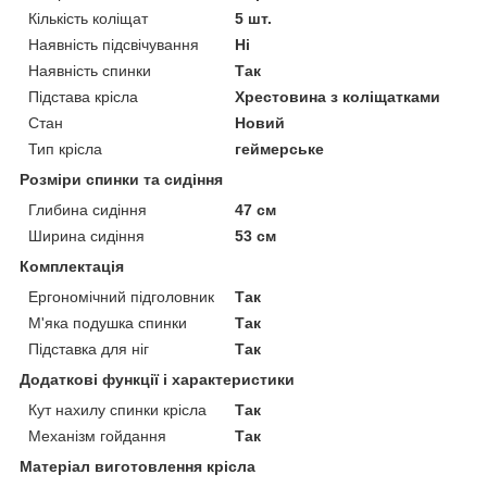
Кількість коліщат
5 шт.
Наявність підсвічування
Ні
Наявність спинки
Так
Підстава крісла
Хрестовина з коліщатками
Стан
Новий
Тип крісла
геймерське
Розміри спинки та сидіння
Глибина сидіння
47 см
Ширина сидіння
53 см
Комплектація
Ергономічний підголовник
Так
М'яка подушка спинки
Так
Підставка для ніг
Так
Додаткові функції і характеристики
Кут нахилу спинки крісла
Так
Механізм гойдання
Так
Матеріал виготовлення крісла