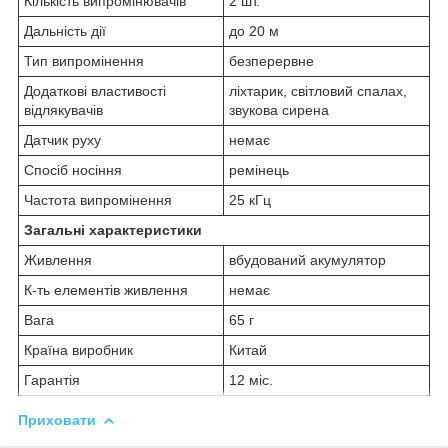
Кількість випромінювачів
2 шт.
Дальність дії
до 20 м
Тип випромінення
безперервне
Додаткові властивості
ліхтарик, світловий спалах,
відлякувачів
звукова сирена
Датчик руху
немає
Спосіб носіння
ремінець
Частота випромінення
25 кГц
Загальні характеристики
Живлення
вбудований акумулятор
К-ть елементів живлення
немає
Вага
65 г
Країна виробник
Китай
Гарантія
12 міс.
Приховати