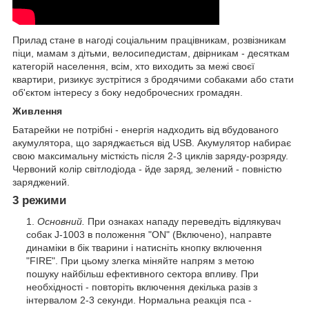
Прилад стане в нагоді соціальним працівникам, розвізникам
піци, мамам з дітьми, велосипедистам, двірникам - десяткам
категорій населення, всім, хто виходить за межі своєї
квартири, ризикує зустрітися з бродячими собаками або стати
об'єктом інтересу з боку недоброчесних громадян.
Живлення
Батарейки не потрібні - енергія надходить від вбудованого
акумулятора, що заряджається від USB. Акумулятор набирає
свою максимальну місткість після 2-3 циклів заряду-розряду.
Червоний колір світлодіода - йде заряд, зелений - повністю
заряджений.
3 режими
Основний.
При ознаках нападу переведіть відлякувач
собак J-1003 в положення "ON" (Включено), направте
динаміки в бік тварини і натисніть кнопку включення
"FIRE". При цьому злегка міняйте напрям з метою
пошуку найбільш ефективного сектора впливу. При
необхідності - повторіть включення декілька разів з
інтервалом 2-3 секунди. Нормальна реакція пса -