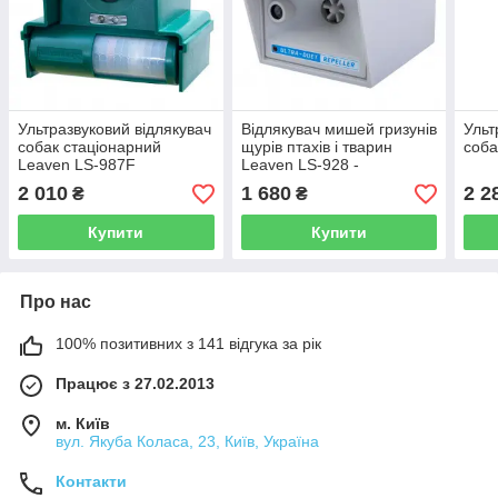
Ультразвуковий відлякувач
Відлякувач мишей гризунів
Ульт
собак стаціонарний
щурів птахів і тварин
соб
Leaven LS-987F
Leaven LS-928 -
універсальний
2 010
1 680
2 2
₴
₴
ультразвуковий відлякувач
Купити
Купити
Про нас
100% позитивних з 141 відгука за рік
Працює з 27.02.2013
м. Київ
вул. Якуба Коласа, 23, Київ, Україна
Контакти