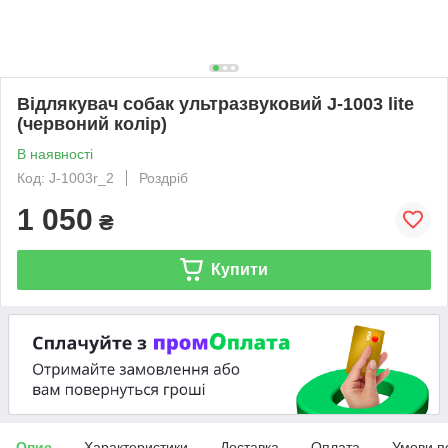
Відлякувач собак ультразвуковий J-1003 lite
(червоний колір)
В наявності
Код: J-1003r_2
Роздріб
1 050
₴
Купити
Опис
Характеристики
Доставка
Оплата
Умови п