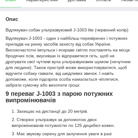
Опис
Відлякувач собак ультразвуковий J-1003 lite (червоний колір)
Відлякувач J-1003 - один з найбільш перевірених і потужних
приладів на ринку засобів захисту від собак України.
Високочастотні імпульси і яскраве світло поставлять на місце
бродячих псів, змусивши їх відправитися геть, щоб не
дратувати свої чутливі вуха ультразвуковим шумом (нечутним
для людини). Також пристрій може використовуватися, щоб
відучити собаку гавкати, від шкідливих звичок. І навіть
допоможе, коли підозріла особа намагається чіплятися,
забрати сумочку або вихопити гроші.
9 переваг J-1003 з парою потужних
випромінювачів
Захищає на дистанції до 20 метрів.
Створює ультразвук за допомогою двох
випромінювачів потужністю по 125 децибел кожен.
Має звукову сирену для залучення уваги в разі