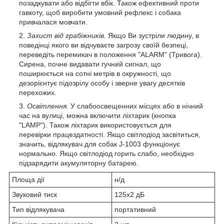
позадкувати або відбігти вбік. Також ефективний проти
гавкоту, щоб виробити умовний рефлекс і собака
привчалася мовчати.
Захист від грабіжників.
Якщо Ви зустріли людину, в
поведінці якого ви відчуваєте загрозу своїй безпеці,
переведіть перемикач в положення "ALARM" (Тривога).
Сирена, почне видавати гучний сигнал, що
поширюється на сотні метрів в окружності, що
дезорієнтує підозрілу особу і зверне увагу десятків
перехожих.
Освітлення.
У слабоосвещенних місцях або в нічний
час на вулиці, можна включити ліхтарик (кнопка
"LAMP"). Також ліхтарик використовується для
перевірки працездатності. Якщо світлодіод засвітиться,
значить, відлякувач для собак J-1003 функціонує
нормально. Якщо світлодіод горить слабо, необхідно
підзарядити акумуляторну батарею.
Площа дії
н/д
Звуковий тиск
125х2 дБ
Тип відлякувача
портативний