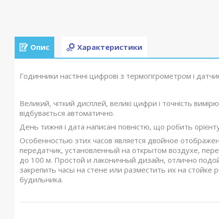
Опис
Характеристики
Годинники настінні цифрові з термогігрометром і датч
Великий, чіткий дисплей, великі цифри і точність вимір
відбувається автоматично.
День тижня і дата написані повністю, що робить орієнту
Особенностью этих часов является двойное отображе
передатчик, установленный на открытом воздухе, пер
до 100 м. Простой и лаконичный дизайн, отлично подой
закрепить часы на стене или разместить их на стойке 
будильника.