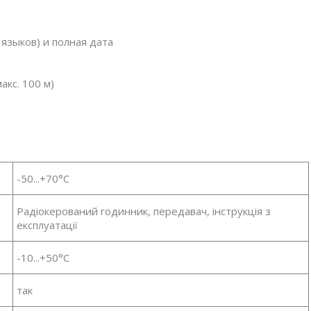
зыков) и полная дата
акс. 100 м)
-50...+70°С
Радіокерований годинник, передавач, інструкція з
експлуатації
-10...+50°С
так