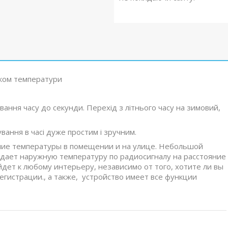
иком температури
ювання часу до секунди. Перехід з літнього часу на зимовий,
вання в часі дуже простим і зручним.
ние температуры в помещении и на улице. Небольшой
едает наружную температуру по радиосигналу на расстояние
дет к любому интерьеру, независимо от того, хотите ли вы
регистрации., а также, устройство имеет все функции