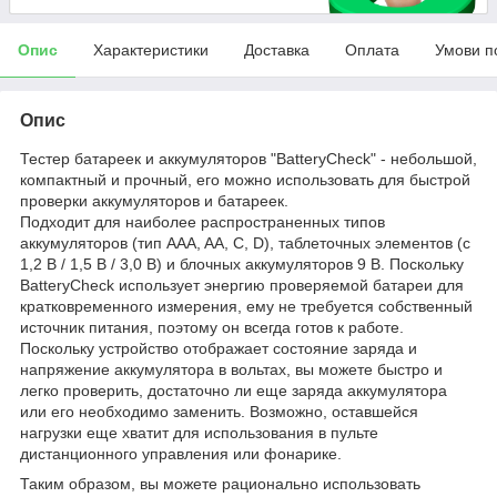
Опис
Характеристики
Доставка
Оплата
Умови п
Опис
Тестер батареек и аккумуляторов "BatteryCheck" - небольшой,
компактный и прочный, его можно использовать для быстрой
проверки аккумуляторов и батареек.
Подходит для наиболее распространенных типов
аккумуляторов (тип AAA, AA, C, D), таблеточных элементов (с
1,2 В / 1,5 В / 3,0 В) и блочных аккумуляторов 9 В. Поскольку
BatteryCheck использует энергию проверяемой батареи для
кратковременного измерения, ему не требуется собственный
источник питания, поэтому он всегда готов к работе.
Поскольку устройство отображает состояние заряда и
напряжение аккумулятора в вольтах, вы можете быстро и
легко проверить, достаточно ли еще заряда аккумулятора
или его необходимо заменить. Возможно, оставшейся
нагрузки еще хватит для использования в пульте
дистанционного управления или фонарике.
Таким образом, вы можете рационально использовать