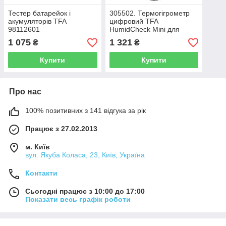
Тестер батарейок і
305502. Термогігрометр
акумуляторів TFA
цифровий TFA
98112601
HumidCheck Mini для
деревини і будматеріалів,
1 075
1 321
₴
₴
80х40х20 мм
Купити
Купити
Про нас
100% позитивних з 141 відгука за рік
Працює з 27.02.2013
м. Київ
вул. Якуба Коласа, 23, Київ, Україна
Контакти
Сьогодні працює з 10:00 до 17:00
Показати весь графік роботи