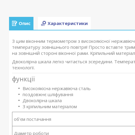
Опис
Характеристики
З цим віконним термометром з високоякісної нержавіючо
температуру зовнішнього повітря! Просто вставте трим
на зовнішній стороні віконної рами. Кріпильний матеріа
Двоколірна шкала легко читається зсередини. Температ
технології.
функції
Високоякісна нержавіюча сталь
поздовжнє шліфування
Двоколірна шкала
З кріпильним матеріалом
об'єм постачання
Діаметр роботи