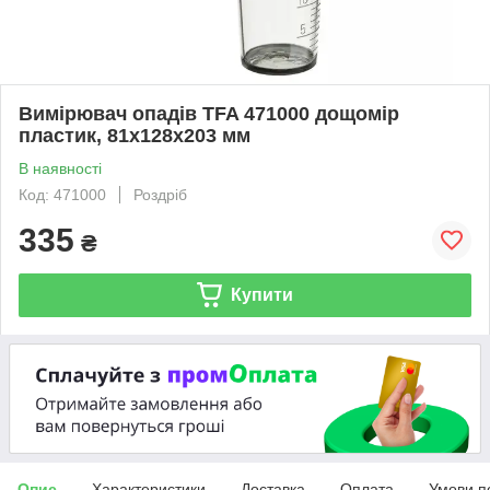
Вимірювач опадів TFA 471000 дощомір
пластик, 81x128x203 мм
В наявності
Код: 471000
Роздріб
335
₴
Купити
Опис
Характеристики
Доставка
Оплата
Умови п