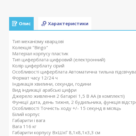
Опис
Характеристики
Тип механізму кварцові
Колекція "Bingo"
Матеріал корпусу пластик
Тип циферблата цифровий (електронний)
Колір циферблату сірий
Особливості циферблата Автоматична тильна підсвічува
Формат часу 12/24 ч
Індикація хвилини, секунди, години
Вид індикації арабські цифри
Джерело живлення 2 батареї 1,5 В АА (в комплекті)
Функції дата, день тижня, 2 будильника, функція відст
Особливості Точність ходу +/- 15 секунд в місяць
Білий корпус
Габарити і вага
Вага 116 кг
Габарити корпусу ВхШхГ 8,1х8,1х3,3 см