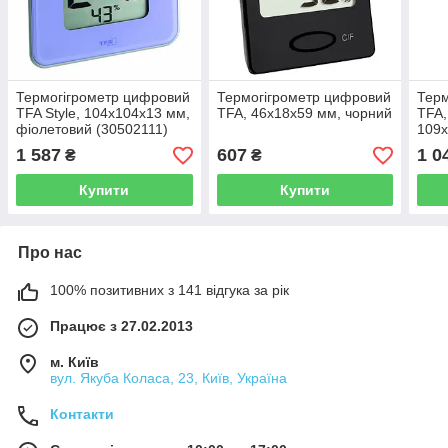
Термогігрометр цифровий
Термогігрометр цифровий
Терм
TFA Style, 104x104x13 мм,
TFA, 46x18x59 мм, чорний
TFA,
фіолетовий (30502111)
109
1 587
607
1 0
₴
₴
Купити
Купити
Про нас
100% позитивних з 141 відгука за рік
Працює з 27.02.2013
м. Київ
вул. Якуба Коласа, 23, Київ, Україна
Контакти