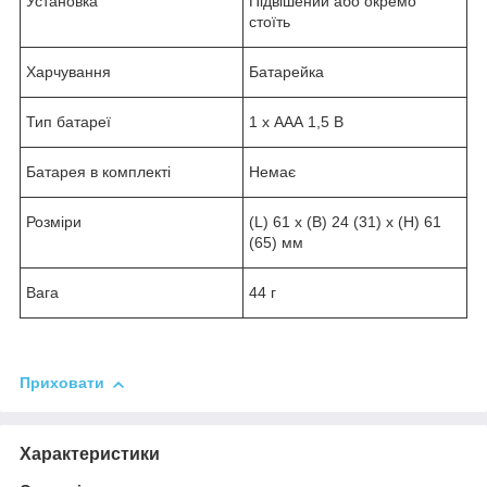
Установка
Підвішений або окремо
стоїть
Харчування
Батарейка
Тип батареї
1 x ААА 1,5 В
Батарея в комплекті
Немає
Розміри
(L) 61 x (B) 24 (31) x (H) 61
(65) мм
Вага
44 г
Приховати
Характеристики