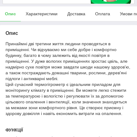
Опис
Характеристики
Доставка
Оплата
Умови п
Опис
Принаймні дві третини життя людини проводяться в
приміщенні. Чи відчуваємо ми себе добре і комфортно
будинку, багато в чому залежить від якості повітря в
приміщенні. У дуже вологих приміщеннях зростає цвіль, але
надмірно сухе повітря може завдати шкоди нашому здоров'ю,
а також постраждають домашні тварини, рослини, дерев'яні
підлоги і антикварні меблі.
Цей сучасний термогігрометр є ідеальним приладом для
моніторингу клімату в приміщенні. Ви можете легко стежити
за температурою і вологістю і регулювати їх за допомогою
цільового опалення і вентиляції, коли значення знаходяться
за межами зони комфортного рівня. Це створює приємну і
здорову довкілля і навіть економить витрати на опалення.
ФУНКЦІЇ