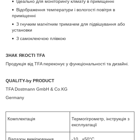
Ідеально для моніторингу клімату в приміщенні
Відображення температури і вологості повітря в
приміщенні
З гнучким магнітним тримачем для підвішування або
установки
З самоклеючою плівкою
ЗНАК ЯКОСТІ TFA
Продукція від TFA переконує у функціональності та дизайні.
QUALITY-by PRODUCT
TFA Dostmann GmbH & Co.KG
Germany
Комплектація
Термогігрометр, інструкція з
експлуатації
Діапазон вимірювання
-10...+50°C