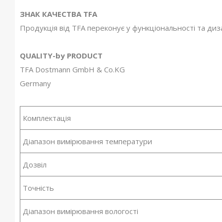
ЗНАК КАЧЕСТВА TFA
Продукція від TFA переконує у функціональності та диза
QUALITY-by PRODUCT
TFA Dostmann GmbH & Co.KG
Germany
Комплектація
Діапазон вимірювання температури
Дозвіл
Точність
Діапазон вимірювання вологості