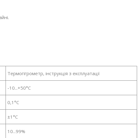
йні.
Термогігрометр, інструкція з експлуатації
-10...+50°C
0,1°C
±1°C
10...99%