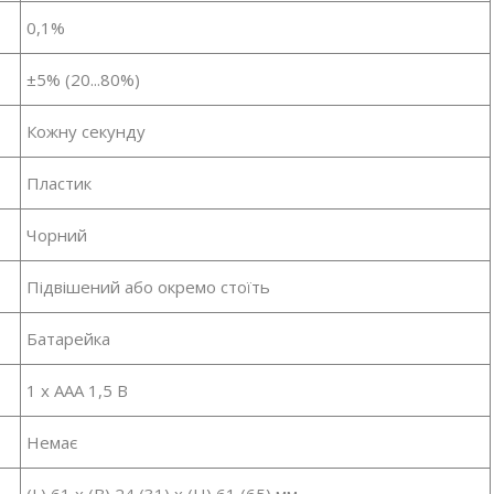
0,1%
±5% (20...80%)
Кожну секунду
Пластик
Чорний
Підвішений або окремо стоїть
Батарейка
1 x ААА 1,5 В
Немає