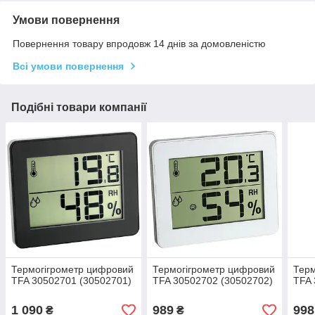
Умови повернення
Повернення товару впродовж 14 днів за домовленістю
Всі умови повернення
Подібні товари компанії
Термогігрометр цифровий
Термогігрометр цифровий
Терм
TFA 30502701 (30502701)
TFA 30502702 (30502702)
TFA 
1 090
989
998
₴
₴