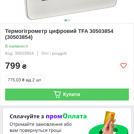
Термогігрометр цифровий TFA 30503854
(30503854)
В наявності
Код: 30503854
Опт і роздріб
799
₴
775,03 ₴
від 2 шт.
Купити