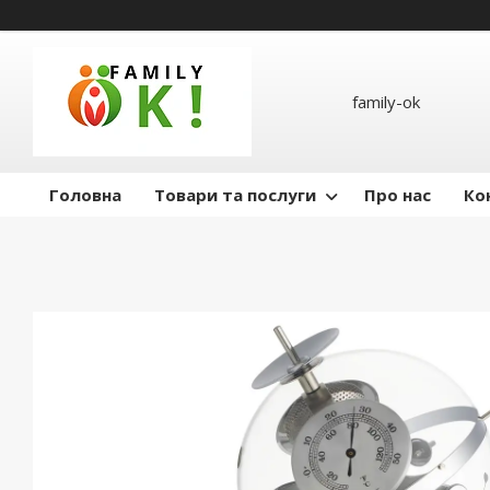
family-ok
Головна
Товари та послуги
Про нас
Ко