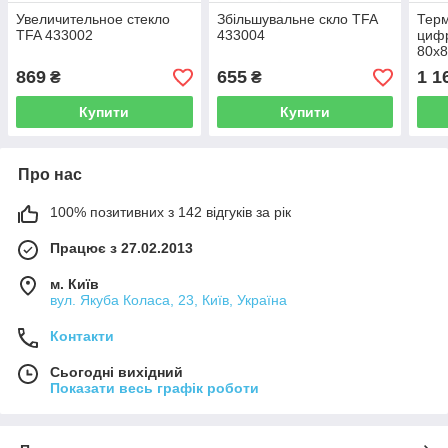
Увеличительное стекло
Збільшувальне скло TFA
Терм
TFA 433002
433004
цифр
80х8
869
655
1 1
₴
₴
Купити
Купити
Про нас
100% позитивних з 142 відгуків за рік
Працює з 27.02.2013
м. Київ
вул. Якуба Коласа, 23, Київ, Україна
Контакти
Сьогодні вихідний
Показати весь графік роботи