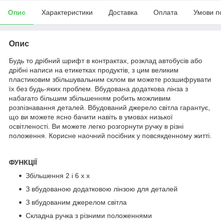
Опис
Характеристики
Доставка
Оплата
Умови п
Опис
Будь то дрібний шрифт в контрактах, розклад автобусів або
дрібні написи на етикетках продуктів, з цим великим
пластиковим збільшувальним склом ви можете розшифрувати
їх без будь-яких проблем. Вбудована додаткова лінза з
набагато більшим збільшенням робить можливим
розпізнавання деталей. Вбудований джерело світла гарантує,
що ви можете ясно бачити навіть в умовах низької
освітленості. Ви можете легко розгорнути ручку в різні
положення. Корисне наочний посібник у повсякденному житті.
ФУНКЦІЇ
Збільшення 2 і 6 х х
З вбудованою додатковою лінзою для деталей
З вбудованим джерелом світла
Складна ручка з різними положеннями