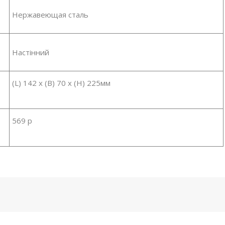
Нержавеющая сталь
Настінний
(L) 142 x (B) 70 x (H) 225мм
569 р