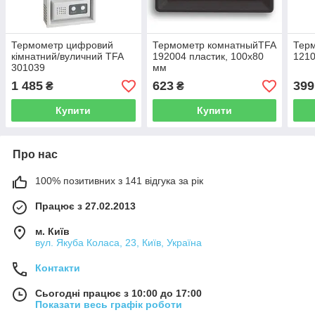
Термометр цифровий
Термометр комнатныйTFA
Терм
кімнатний/вуличний TFA
192004 пластик, 100х80
121
301039
мм
1 485
623
399
₴
₴
Купити
Купити
Про нас
100% позитивних з 141 відгука за рік
Працює з 27.02.2013
м. Київ
вул. Якуба Коласа, 23, Київ, Україна
Контакти
Сьогодні працює з 10:00 до 17:00
Показати весь графік роботи