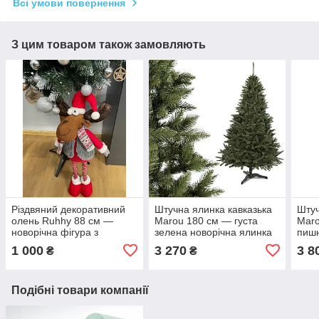
Всі умови повернення
З цим товаром також замовляють
Різдвяний декоративний
Штучна ялинка кавказька
Штуч
олень Ruhhy 88 см —
Marou 180 см — густа
Maro
новорічна фігура з
зелена новорічна ялинка
пишн
телескопічними ніжками
преміум
ялин
1 000
3 270
3 8
₴
₴
Подібні товари компанії