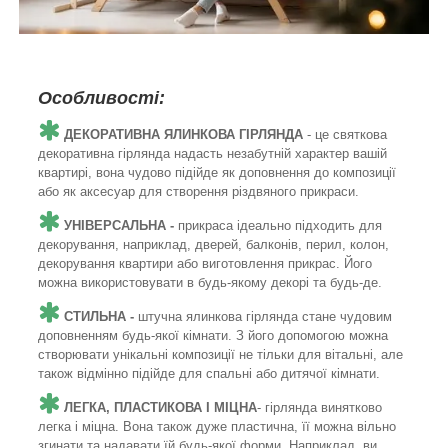
Особливості:
ДЕКОРАТИВНА ЯЛИНКОВА ГІРЛЯНДА
- це святкова
декоративна гірлянда надасть незабутній характер вашій
квартирі, вона чудово підійде як доповнення до композиції
або як аксесуар для створення різдвяного прикраси.
УНІВЕРСАЛЬНА -
прикраса ідеально підходить для
декорування, наприклад, дверей, балконів, перил, колон,
декорування квартири або виготовлення прикрас. Його
можна використовувати в будь-якому декорі та будь-де.
СТИЛЬНА -
штучна ялинкова гірлянда стане чудовим
доповненням будь-якої кімнати. З його допомогою можна
створювати унікальні композиції не тільки для вітальні, але
також відмінно підійде для спальні або дитячої кімнати.
ЛЕГКА, ПЛАСТИКОВА І МІЦНА
- гірлянда винятково
легка і міцна. Вона також дуже пластична, її можна вільно
згинати та надавати їй будь-якої форми. Наприклад, ви