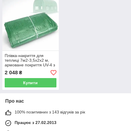
Плівка-накриття для
теплиці 7м2-3,5x2x2 м,
армоване покриття UV-4 з
6 вікнами та входом на
2 048
₴
блискавці зелена Польща
Купити
Про нас
100% позитивних з 143 відгуків за рік
Працює з 27.02.2013