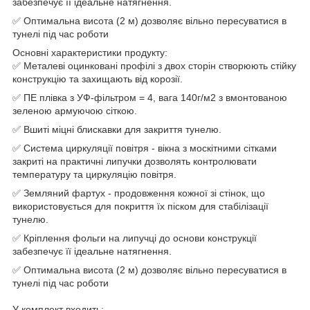
забезпечує її ідеальне натягнення.
✅ Оптимальна висота (2 м) дозволяє вільно пересуватися в
тунелі під час роботи
Основні характеристики продукту:
✅ Металеві оцинковані профілі з двох сторін створюють стійку
конструкцію та захищають від корозії.
✅ ПЕ плівка з УФ-фільтром = 4, вага 140г/м2 з вмонтованою
зеленою армуючою сіткою.
✅ Вшиті міцні блискавки для закриття тунелю.
✅ Система циркуляції повітря - вікна з москітними сітками
закриті на практичні липучки дозволять контролювати
температуру та циркуляцію повітря.
✅ Земляний фартух - продовження кожної зі стінок, що
використовується для покриття їх піском для стабілізації
тунелю.
✅ Кріплення фольги на липучці до основи конструкції
забезпечує її ідеальне натягнення.
✅ Оптимальна висота (2 м) дозволяє вільно пересуватися в
тунелі під час роботи
У комплект входить: