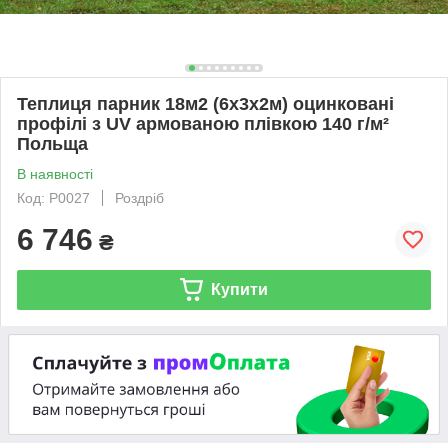
Теплиця парник 18м2 (6х3х2м) оцинковані
профілі з UV армованою плівкою 140 г/м²
Польща
В наявності
Код: P0027
Роздріб
6 746
₴
Купити