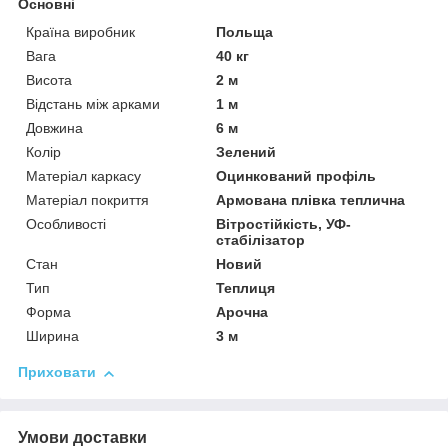
Основні
Країна виробник
Польща
Вага
40 кг
Висота
2 м
Відстань між арками
1 м
Довжина
6 м
Колір
Зелений
Матеріал каркасу
Оцинкований профіль
Матеріал покриття
Армована плівка теплична
Особливості
Вітростійкість, УФ-
стабілізатор
Стан
Новий
Тип
Теплиця
Форма
Арочна
Ширина
3 м
Приховати
Умови доставки