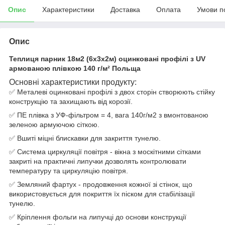
Опис
Характеристики
Доставка
Оплата
Умови п
Опис
Теплиця парник 18м2 (6х3х2м) оцинковані профілі з UV
армованою плівкою 140 г/м² Польща
Основні характеристики продукту:
✅ Металеві оцинковані профілі з двох сторін створюють стійку
конструкцію та захищають від корозії.
✅ ПЕ плівка з УФ-фільтром = 4, вага 140г/м2 з вмонтованою
зеленою армуючою сіткою.
✅ Вшиті міцні блискавки для закриття тунелю.
✅ Система циркуляції повітря - вікна з москітними сітками
закриті на практичні липучки дозволять контролювати
температуру та циркуляцію повітря.
✅ Земляний фартух - продовження кожної зі стінок, що
використовується для покриття їх піском для стабілізації
тунелю.
✅ Кріплення фольги на липучці до основи конструкції