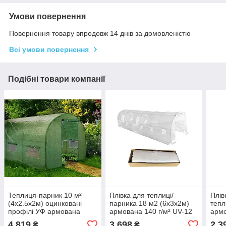
Умови повернення
Повернення товару впродовж 14 днів за домовленістю
Всі умови повернення
Подібні товари компанії
Теплиця-парник 10 м²
Плівка для теплиці/
Плів
(4x2.5х2м) оцинковані
парника 18 м2 (6х3х2м)
тепл
профілі УФ армована
армована 140 г/м² UV-12
армо
плівка 140г/м2 Польща
Польща BASS POLSKA,
8 ві
4 819
3 698
2 3
₴
₴